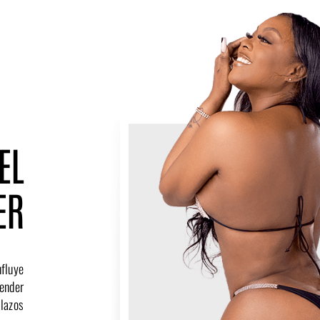
EL
ER
nfluye
render
lazos