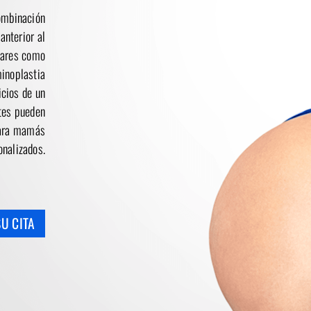
ombinación
anterior al
lares como
inoplastia
icios de un
tes pueden
para mamás
onalizados.
U CITA