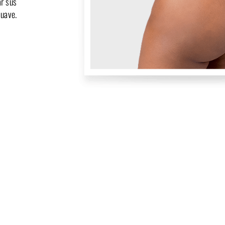
r sus
suave.