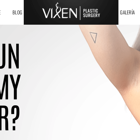
E
BLOG
GALERÍA
UN
MY
R?