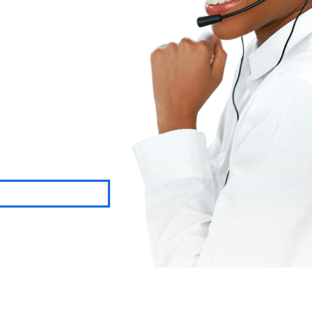
A EMPEZAR A
A LA CIRUGÍA!
á durante todo el proceso.
GANOS PREGUNTAS