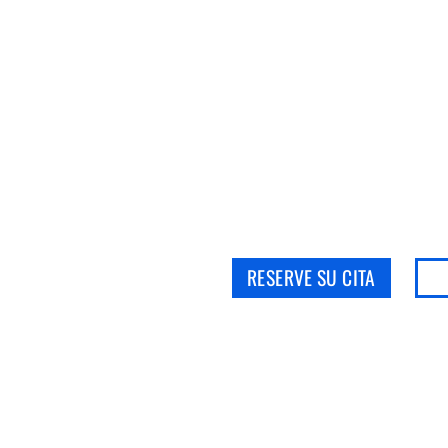
¡RESERVE HOY MISMO PAR
SU VIAJE 
Elija con conocimiento de causa. Nuestro personal le guiar
RESERVE SU CITA
HÁ