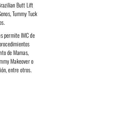
azilian Butt Lift
 Senos, Tummy Tuck
os.
res permite IMC de
procedimientos
nto de Mamas,
ommy Makeover o
n, entre otros.