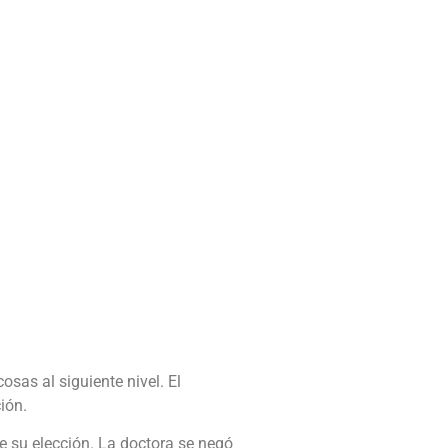
sas al siguiente nivel. El
ión.
e su elección. La doctora se negó